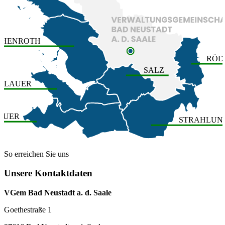
OHENROTH
RÖD
SALZ
ERLAUER
AUER
STRAHLUN
So erreichen Sie uns
Unsere Kontaktdaten
VGem Bad Neustadt a. d. Saale
Goethestraße 1