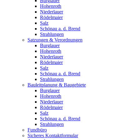
Burglauer
Hohenroth
Niederlauer
Rödelmaier
Salz
Schönau a. d. Brend
Strahlungen
Satzungen & Verordnungen
Burglauer
Hohenroth
Niederlauer
Rödelmaier
Salz
Schönau a. d. Brend
Strahlungen
Bauleitplanung & Baugebiete
Burglauer
Hohenroth
Niederlauer
Rödelmaier
Salz
Schönau a. d. Brend
Strahlungen
Fundbüro
Sicheres Kontaktformular