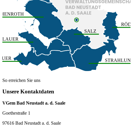
OHENROTH
RÖD
SALZ
ERLAUER
AUER
STRAHLUN
So erreichen Sie uns
Unsere Kontaktdaten
VGem Bad Neustadt a. d. Saale
Goethestraße 1
97616 Bad Neustadt a. d. Saale