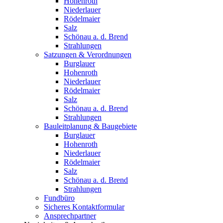
Hohenroth
Niederlauer
Rödelmaier
Salz
Schönau a. d. Brend
Strahlungen
Satzungen & Verordnungen
Burglauer
Hohenroth
Niederlauer
Rödelmaier
Salz
Schönau a. d. Brend
Strahlungen
Bauleitplanung & Baugebiete
Burglauer
Hohenroth
Niederlauer
Rödelmaier
Salz
Schönau a. d. Brend
Strahlungen
Fundbüro
Sicheres Kontaktformular
Ansprechpartner